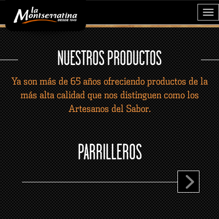
Tog
nav
BRUSCHETTAS DE SALCHICHÓN FUET
NUESTROS PRODUCTOS
Atrévete a preparar nuestras deliciosas recetas y
descubre los distintos matices de sabores que puedes
Ya son más de 65 años ofreciendo productos de la
crear con nuestros productos en toda ocasión.
más alta calidad que nos distinguen como los
Artesanos del Sabor.
PARRILLEROS